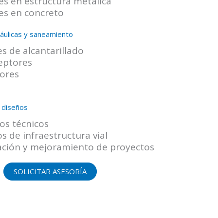
es en estructura metálica
es en concreto
áulicas y saneamiento
s de alcantarillado
ceptores
tores
 diseños
ios técnicos
s de infraestructura vial
ación y mejoramiento de proyectos
SOLICITAR ASESORÍA