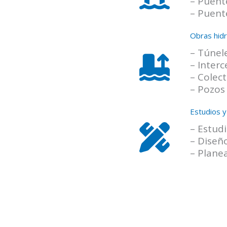
– Puent
– Puent
Obras hidr
– Túnele
– Inter
– Colec
– Pozos
Estudios y
– Estud
– Diseño
– Plane