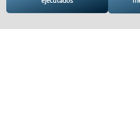
ejecutados
me