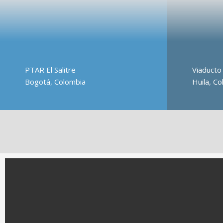
PTAR El Salitre
Viaducto
Bogotá, Colombia
Huila, C