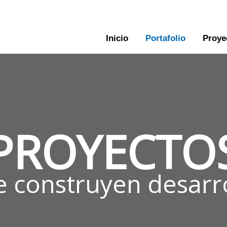
Inicio
Portafolio
Proye
PROYECTO
 construyen desarr