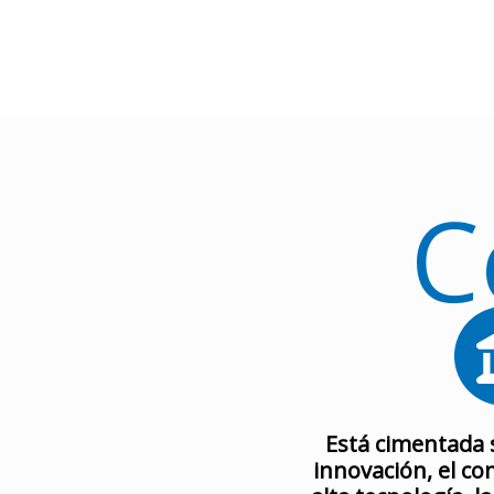
Ir
al
contenido
C
Está cimentada s
innovación, el c