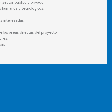
 sector público y privado.
s humanos y tecnológicos.
es interesadas.
e las áreas directas del proyecto.
ores.
ón.