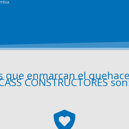
mbia.
es que enmarcan el quehacer
CASS CONSTRUCTORES son